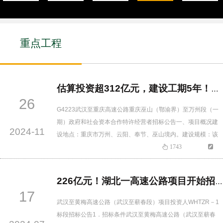
重点工程
估算投资超312亿元，建设工期5年！武汉至重庆高速公路要来了！
26
G4223武汉至重庆高速公路重庆巫山（鄂渝界）至万州段（一
期）政府和社会资本合作特许经营者招标公告一、项目概况建
2024-11
设地点：重庆市万州、云阳、奉节、巫山境内。建设规模：该
项目起于重庆市巫山县官渡镇附近接项目二期省界至官渡段，
1743
设枢纽互通与规划的巫山至官渡高速公路交叉，再经铜鼓镇、
庙宇镇，在黄龙村附近与在建的奉建至建始高速公路交叉，再
226亿元！湖北一高速公路项目开始招标
经奉节县五马镇，预留与巫奉利高速交叉的五马、安坪枢纽互
17
通，经安坪镇、甲高…
武汉至黄梅高速公路（武汉至蕲春段）项目投资人WHTZR－1
标段招标公告1．招标条件武汉至黄梅高速公路（武汉至蕲春