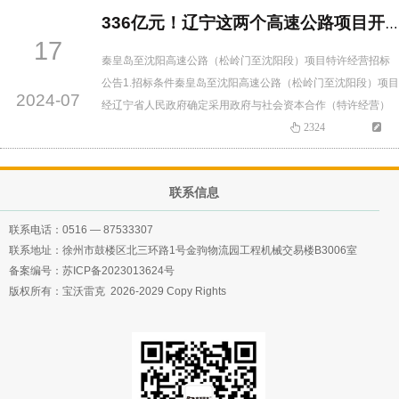
东王村和西王村之间布设，在北梁壁北下穿既有国道241线，终
336亿元！辽宁这两个高速公路项目开始招标
点位于西梁壁村南、既有国道241线与陵侯高速分离立交以北。
17
…
秦皇岛至沈阳高速公路（松岭门至沈阳段）项目特许经营招标
公告1.招标条件秦皇岛至沈阳高速公路（松岭门至沈阳段）项目
2024-07
经辽宁省人民政府确定采用政府与社会资本合作（特许经营）
模式建设，特许经营方案已经辽宁省发展和改革委员会审核。
2324
招标人为辽宁省交通运输厅，项目已具备招标条件，现对该项
目的特许经营者（投标人，下同）进行公开招标。2.项目概况
联系信息
（1）建设地点：辽宁省沈阳市、锦州市、朝阳市。（2）建设
内容和规模：项…
联系电话：
0516 — 87533307
联系地址：徐州市鼓楼区北三环路1号金驹物流园工程机械交易楼B3006室
备案编号：
苏ICP备2023013624号
版权所有：宝沃雷克 2026-2029 Copy Rights