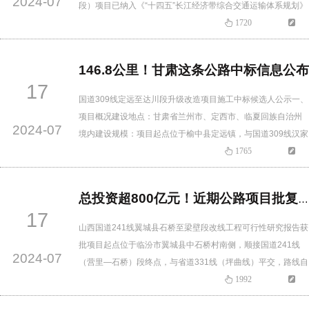
2024-07
段）项目已纳入《“十四五”长江经济带综合交通运输体系规划》
及《湖北省综合交通运输发展“十四五”规划》中期调整项目，工
1720
程可行性研究报告已编制完成，湖北省人民政府已同意湖北省
公路事业发展中心作为该项目实施机构。该项目特许经营方案
146.8公里！甘肃这条公路中标信息公布
已通过湖北省发展和改革委员会审核，已经具备招标投资人的
17
条件，现通…
国道309线定远至达川段升级改造项目施工中标候选人公示一、
项目概况建设地点：甘肃省兰州市、定西市、临夏回族自治州
2024-07
境内建设规模：项目起点位于榆中县定远镇，与国道309线汉家
岔至定远段公路终点顺接，途经榆中县猪咀岭、七里河区八里
1765
镇、魏岭乡、临洮县何家山乡、七里河区湖滩乡、永靖县关山
镇、干沟岘、三条岘乡、太极镇、西固区达川镇，止于红古区
总投资超800亿元！近期公路项目批复信息汇总
平安镇河湾村，与国道109线以平面交叉的方式相接；路线全长
17
146.8…
山西国道241线翼城县石桥至梁壁段改线工程可行性研究报告获
批项目起点位于临汾市翼城县中石桥村南侧，顺接国道241线
2024-07
（营里—石桥）段终点，与省道331线（坪曲线）平交，路线自
北向南布设，在贯上堡村西上跨浍河后，沿东浮图和西浮图之
1992
间布设，在鼎焱煤业东侧上跨541铁路专用线，跨越常家河后沿