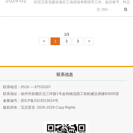
2024-02
到宝沃雷克建设项目工地现场考察指导工作。临近春节，时总
就工地安全施工提出重点要求。越是过节越不能粗心大意，要
3861
把安全工作放在第一位。随着国家“7918”高速公路网的建成，
公司的业务重心也由新建工程逐步向养护市场拓展。在抚州工
地现场，时总对主要负责人提出新的要求和新的希望。在七天
1/3
的时间里行程四千…
<
1
2
3
>
联系信息
联系电话：
0516 — 87533307
联系地址：徐州市鼓楼区北三环路1号金驹物流园工程机械交易楼B3006室
备案编号：
苏ICP备2023013624号
版权所有：宝沃雷克 2026-2029 Copy Rights