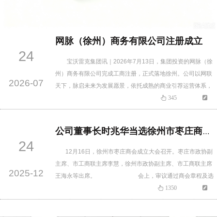
网脉（徐州）商务有限公司注册成立
24
宝沃雷克集团讯｜2026年7月13日，集团投资的网脉（徐
州）商务有限公司完成工商注册，正式落地徐州。公司以网联
2026-07
天下，脉启未来为发展愿景，依托成熟的商业引荐运营体系，
搭建本地化企业资源对接平台，致力于打通政企、商协会、中
345
小微企业之间的合作通道。当前区域市场内企业普遍存在信息
闭塞、优质客源匮乏、跨行业合作渠道稀缺等痛点。网脉（徐
公司董事长时兆华当选徐州市枣庄商会副会长
州）商务有限公司借鉴先进商业引荐模式，构建总部 — 区域 …
24
12月16日，徐州市枣庄商会成立大会召开。枣庄市政协副
主席、市工商联主席李慧，徐州市政协副主席、市工商联主席
2025-12
王海永等出席。 会上，审议通过商会章程及选
举办法等，选举产生商会第一届班子成员。徐州壹捌壹捌企业
1350
管理有限公司董事长贾鹏当选为徐州市枣庄商会会长，江苏宝
沃雷克集团公司董事长时兆华等当选副会长。现场举行了徐州