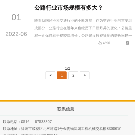
四五”水利发展规划为全面落实《山东省国民经济和社会发展第
公路行业市场规模有多大？
十四个五年规划和2035年远景目标纲要》有关要求，按照…
01
随着我国经济和交通行业的不断发展，作为交通行业的重要组
成部分，公路行业在近年来也经历了日新月异的变化：公路里
2022-06
程一直保持着平稳较快增长，公路建设投资额度的增长率也一
直为正。全国公路行业建设如火如荼，成绩斐然从 2014 年到
4696
2018 年，全国公路里程不断增长，但是增长趋势在放缓，并且
呈现下降势头。截止至 2018 年末，全国公路总里程 485 万公
里，比上年增加 7 万公里。 从 2014…
1/2
<
1
2
>
联系信息
联系电话：
0516 — 87533307
联系地址：徐州市鼓楼区北三环路1号金驹物流园工程机械交易楼B3006室