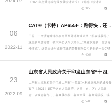
2024-07
《2023年交通运输行业发展统计公报》（简称《统计公
报》）。2023年，交通运输行业坚持稳中求进工作总基调，奋
3456
力加快建设交通强国，努力 当好中国式现代化的开路先锋，
全年完成交通固定资产投资39142亿元，比上年增长1.5%，为
CAT®（卡特）AP655F：跑得快，还省油 沥青路面的摊铺明星
全面建设社会主义现代化国家提供了有力的运输服…
06
日前，一台沥青摊铺机在南昌西外环高速公路上的表现获得了
业主的高度称赞，被大家公认为该路段上“最受欢迎的一台沥青
2022-11
摊铺机”。这是由徐州诚有信建筑劳务有限公司购买的一台CAT
AP655F橡胶履带式沥青摊铺机。在这条主干道大修工程上活跃
4068
着多台沥青摊铺机，无论是转场速度、干活效率、油耗水平、
摊铺效果等，其它机械只能“望其项背”，由于它表现出远超同行
山东省人民政府关于印发山东省“十四五”水利发展规划的通知
的实力，且故障率极低，因此成了业主眼中的“香饽饽”！只要
23
有…
山东省人民政府关于印发山东省“十四五”水利发展规划的通知鲁
政字〔2021〕157号各市人民政府、各县（市、区）人民政
2022-09
府，省政府各部门、各直属机构，各大企业，各高等院校：现
将《山东省“十四五”水利发展规划》印发给你们，请认真贯彻执
5286
行。山东省人民政府2021年9月6日（此件公开发布）山东省“十